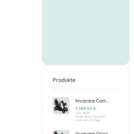
Produkte
Invacare Comet Pro Elektromobil
5.589,00
€
inkl. MwSt.
Kostenloser Versand
Lieferzeit:
14 Tage
Invacare Orion Pro Elektromobil