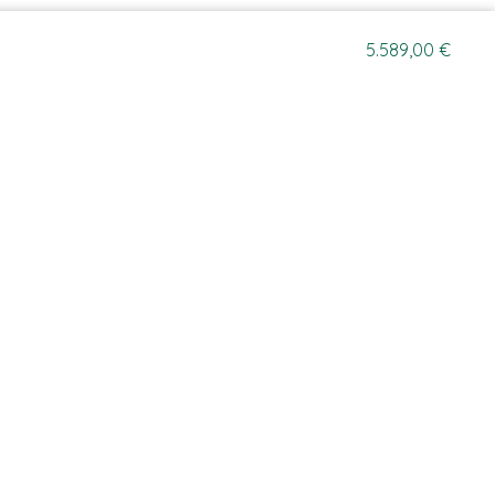
5.589,00
€
RECHTLICHES
gegrad 1
Impressum
Datenschutz
AGB
Cookie-Einstellungen
ten wenn nicht anders beschrieben.