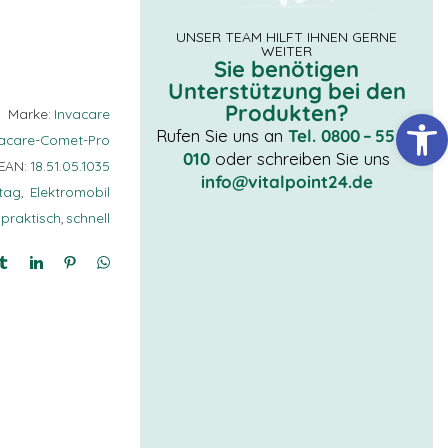
UNSER TEAM HILFT IHNEN GERNE
WEITER
Sie benötigen
Unterstützung bei den
Produkten?
Werkzeugl
Marke:
Invacare
Rufen Sie uns an
Tel. 0800 – 55 66
vacare-Comet-Pro
010
oder schreiben Sie uns
EAN:
18.51.05.1035
info@vitalpoint24.de
ltag
,
Elektromobil
praktisch
,
schnell