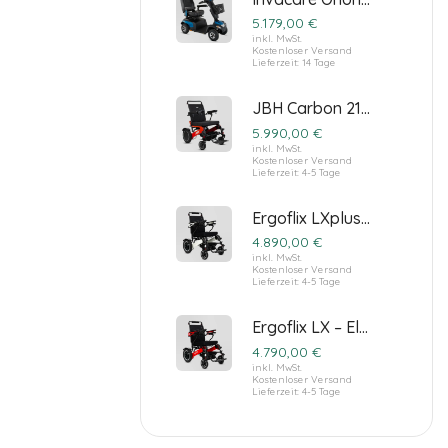
5.179,00
€
inkl. MwSt.
Kostenloser Versand
Lieferzeit:
14 Tage
JBH Carbon 21 – elektrischer Rollstuhl aus Carbon
5.990,00
€
inkl. MwSt.
Kostenloser Versand
Lieferzeit:
4-5 Tage
Ergoflix LXplus – Extrabreiter Premium Elektrorollstuhl
4.890,00
€
inkl. MwSt.
Kostenloser Versand
Lieferzeit:
4-5 Tage
Ergoflix LX – Elektrorollstuhl – Hoher Fahrkomfort und modernste Technologie
4.790,00
€
inkl. MwSt.
Kostenloser Versand
Lieferzeit:
4-5 Tage