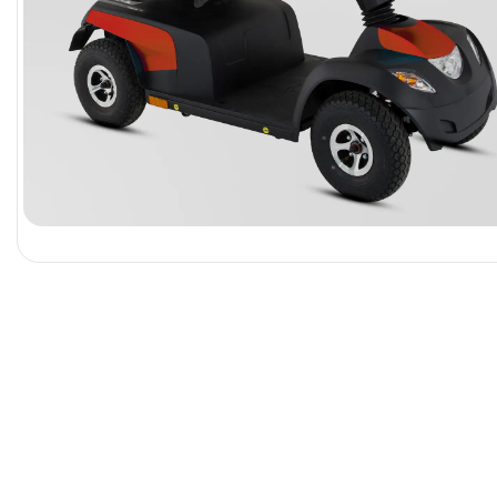
NOTWENDIGE
COOKIES
Diese Cookies
sind nicht
optional. Es
werden
standardmäßig
nur solche