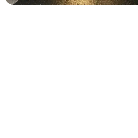
basierend auf
der Nutzung
der Website
verwenden
wir ein
Analysetool
zur
Auswertung
von
Statistiken.
Dieses
Analysetool
ist Google
Analytics.
DRITTANBIETER
EINBETTUNGEN
Derzeit
verwenden wir
nur Google Maps
und Youtube als
sogenanntes
Embed. Google