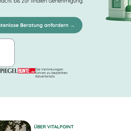
macht bis zur finalen Genehmigung.
stenlose Beratung anfordern →
Die Verlinkungen
führen zu bezahlten
Advertorials.
ÜBER VITALPOINT