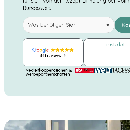
für Sie – von der Rezept-Einholung per Voll
Bundesweit.
Was benötigen Sie?
▾
Ko
Trustpilot
561 reviews
Medienkooperationen &
Werbepartnerschaften
NOTWENDIGE
COOKIES
Diese Cookies
sind nicht
optional. Es
werden
standardmäßig
nur solche