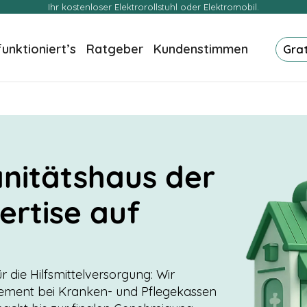
Ihr kostenloser Elektrorollstuhl oder Elektromobil.
funktioniert’s
Ratgeber
Kundenstimmen
Gra
anitätshaus der
ertise auf
r die Hilfsmittelversorgung: Wir
ment bei Kranken- und Pflegekassen