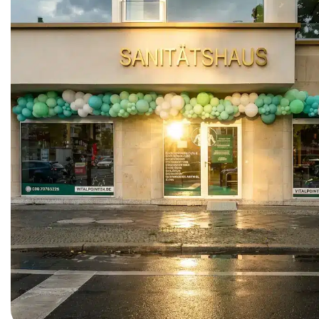
Cookies
gesetzt, die für
den Betrieb der
Webseite
zwingend
erforderlich
sind und somit
dem
berechtigten
Interesse
gemäß Art. 6
Abs. 1 S. 1 lit. f)
DSGVO
entsprechen.
STATISTIKEN
Damit wir die
Funktionalität
und die
Struktur der
Website
verbessern
können,