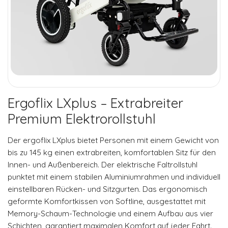
Ergoflix LXplus – Extrabreiter
Premium Elektrorollstuhl
Der ergoflix LXplus bietet Personen mit einem Gewicht von
bis zu 145 kg einen extrabreiten, komfortablen Sitz für den
NOTWENDIGE
Innen- und Außenbereich. Der elektrische Faltrollstuhl
COOKIES
punktet mit einem stabilen Aluminiumrahmen und individuell
Diese Cookies
einstellbaren Rücken- und Sitzgurten. Das ergonomisch
sind nicht
optional. Es
geformte Komfortkissen von Softline, ausgestattet mit
werden
Memory-Schaum-Technologie und einem Aufbau aus vier
standardmäßig
Schichten, garantiert maximalen Komfort auf jeder Fahrt.
nur solche