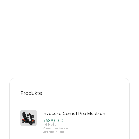
Maps Karten und
Youtube sind nur
mit Zustimmung
sichtbar.
TRACKING &
MARKETING
COOKIES
Tracking-
Cookies sind
in Ihrem
Browser
abgelegte
Textdateien,
die Daten über
Produkte
den Benutzer
und seinen
verwendeten
Invacare Comet Pro Elektromobil
Browser
aufzeichnen
5.589,00
€
können, z. B.
inkl. MwSt.
Kostenloser Versand
die Aktionen
Lieferzeit:
14 Tage
auf einer