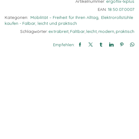
Artikelnummer:
ergoflix-lxplus
basierend auf
EAN:
18.50.07.0007
der Nutzung
der Website
Kategorien:
Mobilität – Freiheit für Ihren Alltag
,
Elektrorollstühle
verwenden
kaufen - Falbar, leicht und praktisch
wir ein
Schlagwörter:
extrabreit
,
Faltbar
,
leicht
,
modern
,
praktisch
Analysetool
zur
Auswertung
Empfehlen:
von
Statistiken.
Dieses
Analysetool
ist Google
Analytics.
DRITTANBIETER
EINBETTUNGEN
Derzeit
verwenden wir
nur Google Maps
und Youtube als
sogenanntes
Embed. Google