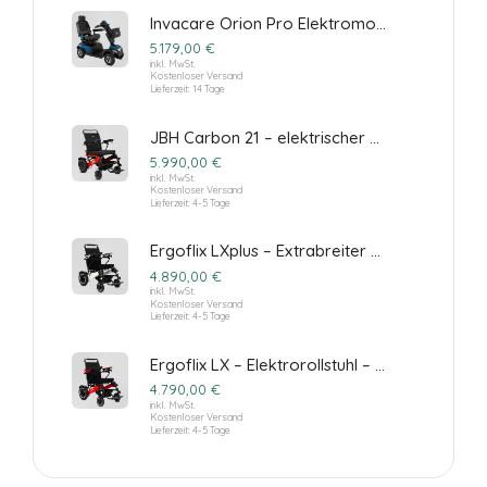
Webseite,
Invacare Orion Pro Elektromobil
Surfaktivitäten,
geografischer
5.179,00
€
inkl. MwSt.
Standort, usw.
Kostenloser Versand
Diese helfen
Lieferzeit:
14 Tage
uns gewisse
Optimierungen
JBH Carbon 21 – elektrischer Rollstuhl aus Carbon
der Website
5.990,00
€
anzupassen
inkl. MwSt.
und Werbung
Kostenloser Versand
auszuspielen.
Lieferzeit:
4-5 Tage
Wir
verwenden
Ergoflix LXplus – Extrabreiter Premium Elektrorollstuhl
TikTok Pixel.
4.890,00
€
inkl. MwSt.
Kostenloser Versand
Lieferzeit:
4-5 Tage
Ergoflix LX – Elektrorollstuhl – Hoher Fahrkomfort und modernste Technologie
4.790,00
€
inkl. MwSt.
Kostenloser Versand
Lieferzeit:
4-5 Tage