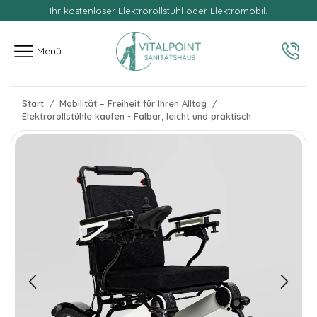
Ihr kostenloser Elektrorollstuhl oder Elektromobil.
springen
Menü
Start
Mobilität – Freiheit für Ihren Alltag
/
/
Elektrorollstühle kaufen - Falbar, leicht und praktisch