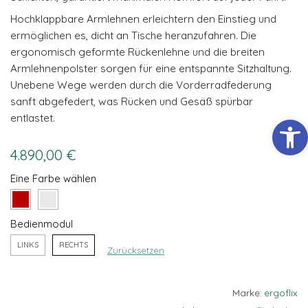
Cookies
Hochklappbare Armlehnen erleichtern den Einstieg und
gesetzt, die für
ermöglichen es, dicht an Tische heranzufahren. Die
den Betrieb der
Webseite
ergonomisch geformte Rückenlehne und die breiten
zwingend
Armlehnenpolster sorgen für eine entspannte Sitzhaltung.
erforderlich
Unebene Wege werden durch die Vorderradfederung
sind und somit
dem
sanft abgefedert, was Rücken und Gesäß spürbar
berechtigten
entlastet.
Werkzeugl
Interesse
gemäß Art. 6
Abs. 1 S. 1 lit. f)
4.890,00
€
DSGVO
entsprechen.
Eine Farbe wählen
STATISTIKEN
Bedienmodul
Damit wir die
Funktionalität
LINKS
RECHTS
Zurücksetzen
und die
Struktur der
Website
Marke:
ergoflix
verbessern
können,