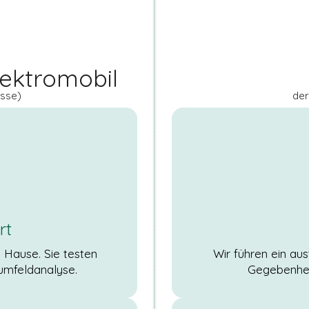
lektromobil
asse)
der
rt
 Hause. Sie testen
Wir führen ein au
umfeldanalyse.
Gegebenheit