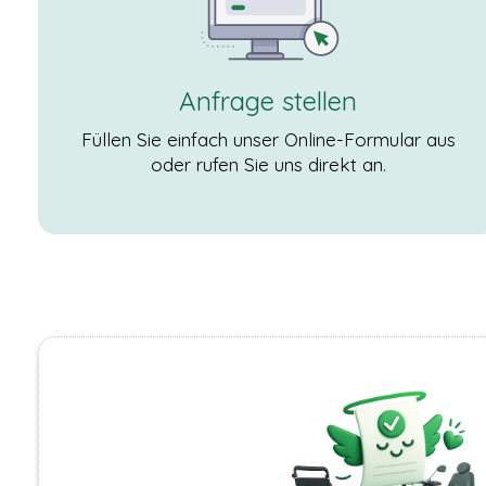
Cookies
gesetzt, die für
den Betrieb der
Webseite
Anfrage stellen
zwingend
erforderlich
sind und somit
Füllen Sie einfach unser Online-Formular aus
dem
oder rufen Sie uns direkt an.
berechtigten
Interesse
gemäß Art. 6
Abs. 1 S. 1 lit. f)
DSGVO
entsprechen.
STATISTIKEN
Damit wir die
Funktionalität
und die
Struktur der
Website
verbessern
können,