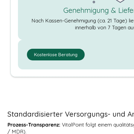
Webseite,
Surfaktivitäten,
Genehmigung & Liefe
geografischer
Standort, usw.
Nach Kassen-Genehmigung (ca. 21 Tage) lief
Diese helfen
innerhalb von 7 Tagen au
uns gewisse
Optimierungen
der Website
anzupassen
und Werbung
Kostenlose Beratung
auszuspielen.
Wir
verwenden
TikTok Pixel.
Standardisierter Versorgungs- und An
Prozess-Transparenz:
VitalPoint folgt einem qualitä
/ MDR).