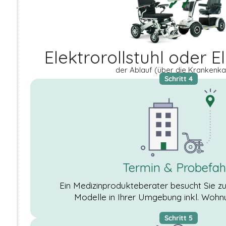
basierend auf
der Nutzung
der Website
verwenden
wir ein
Elektrorollstuhl oder E
Analysetool
zur
der Ablauf (über die Krankenk
Auswertung
Schritt 4
von
Statistiken.
Dieses
Analysetool
ist Google
Analytics.
DRITTANBIETER
Termin & Probefah
EINBETTUNGEN
Derzeit
Ein Medizinprodukteberater besucht Sie zu
verwenden wir
nur Google Maps
Modelle in Ihrer Umgebung inkl. Wohn
und Youtube als
sogenanntes
Schritt 5
Embed. Google