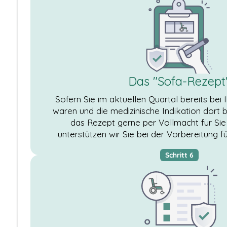
Maps Karten und
Youtube sind nur
mit Zustimmung
sichtbar.
TRACKING &
MARKETING
Das "Sofa-Rezept
COOKIES
Tracking-
Sofern Sie im aktuellen Quartal bereits bei I
Cookies sind
waren und die medizinische Indikation dort b
in Ihrem
das Rezept gerne per Vollmacht für Sie 
Browser
abgelegte
unterstützen wir Sie bei der Vorbereitung f
Textdateien,
die Daten über
Schritt 6
den Benutzer
und seinen
verwendeten
Browser
aufzeichnen
können, z. B.
die Aktionen
auf einer