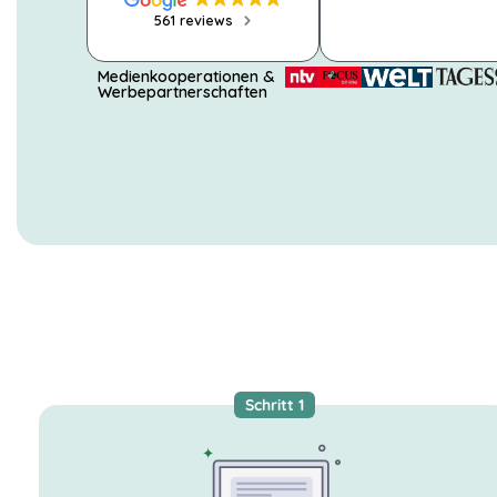
561 reviews
Medienkooperationen &
Werbepartnerschaften
NOTWENDIGE
COOKIES
Diese Cookies
Schritt 1
sind nicht
optional. Es
werden
standardmäßig
nur solche