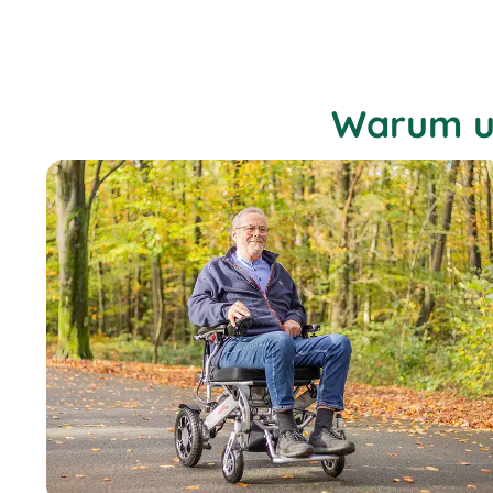
Webseite,
Surfaktivitäten,
geografischer
Standort, usw.
Diese helfen
uns gewisse
Warum u
Optimierungen
der Website
anzupassen
und Werbung
auszuspielen.
Wir
verwenden
TikTok Pixel.