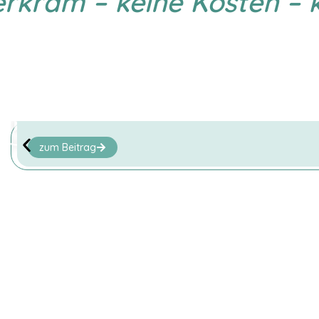
rkram – keine Kosten – k
Elektrorollstuhl bei Spinalkanalstenose – Jörg 
Jörg aus Leipzig berichtet, wie ihm ein Elektrorollstuhl
zum Beitrag
en