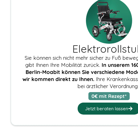
Cookies
gesetzt, die für
den Betrieb der
Webseite
zwingend
erforderlich
sind und somit
dem
Elektrorollstu
berechtigten
Interesse
Sie können sich nicht mehr sicher zu Fuß bewege
gemäß Art. 6
gibt Ihnen Ihre Mobilität zurück.
In unserem 160
Abs. 1 S. 1 lit. f)
Berlin-Moabit können Sie verschiedene Model
DSGVO
entsprechen.
wir kommen direkt zu Ihnen.
Ihre Krankenkass
bei ärztlicher Verordnung.
0€ mit Rezept*
STATISTIKEN
Damit wir die
Jetzt beraten lassen
Funktionalität
und die
Struktur der
Website
verbessern
können,