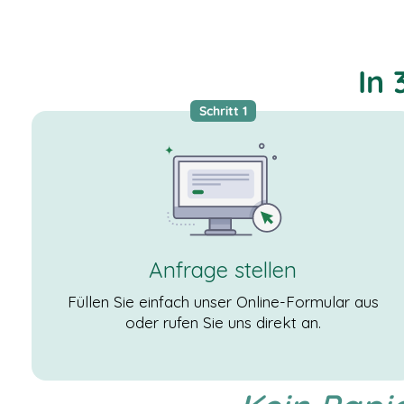
basierend auf
der Nutzung
der Website
verwenden
In 
wir ein
Analysetool
zur
Schritt 1
Auswertung
von
Statistiken.
Dieses
Analysetool
ist Google
Analytics.
Anfrage stellen
DRITTANBIETER
EINBETTUNGEN
Füllen Sie einfach unser Online-Formular aus
Derzeit
oder rufen Sie uns direkt an.
verwenden wir
nur Google Maps
und Youtube als
sogenanntes
Embed. Google