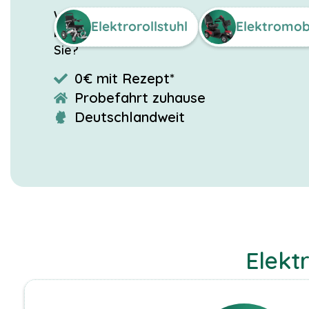
Was
Elektrorollstuhl
Elektromob
benötigen
Sie?
0€ mit Rezept*
Probefahrt zuhause
Deutschlandweit
NOTWENDIGE
COOKIES
Diese Cookies
Elekt
sind nicht
optional. Es
werden
standardmäßig
nur solche