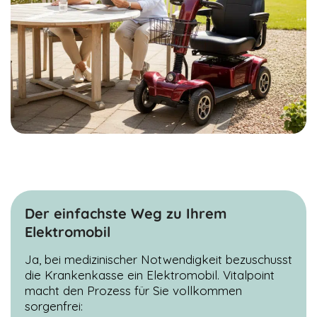
Webseite,
Surfaktivitäten,
geografischer
Standort, usw.
Diese helfen
uns gewisse
Optimierungen
der Website
anzupassen
und Werbung
auszuspielen.
Wir
verwenden
TikTok Pixel.
Der einfachste Weg zu Ihrem
Elektromobil
Ja, bei medizinischer Notwendigkeit bezuschusst
die Krankenkasse ein Elektromobil. Vitalpoint
macht den Prozess für Sie vollkommen
sorgenfrei: