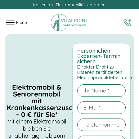
Kostenlose Elektromobilität anfragen.
springen
Ihr kostenloser Elektrorollstuhl oder Elektromobil.
Menü
Persönlichen
Experten-Termin
sichern
Direkter Draht zu
unseren zertifizierten
Medizinprodukteberatern.
Elektromobil &
Seniorenmobil
mit
Krankenkassenzuschuss
– 0 € für Sie*
Mit einem Elektromobil
bleiben Sie
unabhängig – ob zum