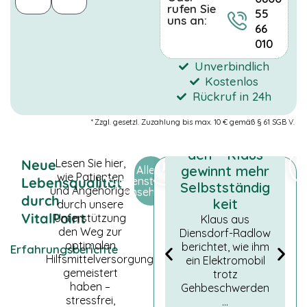
rufen Sie
Cookies
55
uns an:
gesetzt, die für
66
den Betrieb der
010
Webseite
zwingend
Unverbindlich
erforderlich
Kostenlos
sind und somit
Rückruf in 24h
dem
Elektromobil
berechtigten
bei
Interesse
* Zzgl. gesetzl. Zuzahlung bis max. 10 € gemäß § 61 SGB V.
gemäß Art. 6
Gehbeschwer
Abs. 1 S. 1 lit. f)
den – Klaus
DSGVO
Neue
Lesen Sie hier,
gewinnt mehr
Alle
entsprechen.
wie Patienten
Lebensqualität
Kundenstimmen
Selbstständig
und Angehörige
ansehen
durch
keit
durch unsere
VitalPoint
Unterstützung
STATISTIKEN
Klaus aus
Damit wir die
den Weg zur
Diensdorf-Radlow
Funktionalität
optimalen
berichtet, wie ihm
Erfahrungsberichte
und die
Hilfsmittelversorgung
ein Elektromobil
Struktur der
gemeistert
trotz
Website
haben –
Gehbeschwerden
verbessern
stressfrei,
…
können,