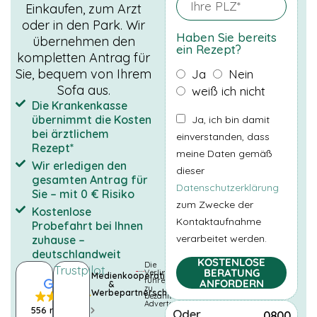
Einkaufen, zum Arzt
oder in den Park. Wir
Haben Sie bereits
übernehmen den
ein Rezept?
kompletten Antrag für
Sie, bequem von Ihrem
Ja
Nein
Sofa aus.
weiß ich nicht
Die Krankenkasse
übernimmt die Kosten
Ja, ich bin damit
bei ärztlichem
einverstanden, dass
Rezept*
meine Daten gemäß
Wir erledigen den
dieser
gesamten Antrag für
Datenschutzerklärung
Sie – mit 0 € Risiko
zum Zwecke der
Kostenlose
Kontaktaufnahme
Probefahrt bei Ihnen
NOTWENDIGE
verarbeitet werden.
COOKIES
zuhause –
Diese Cookies
deutschlandweit
KOSTENLOSE
sind nicht
Die
Trustpilot
BERATUNG
Verlinkungen
Medienkooperationen
optional. Es
führen
ANFORDERN
&
zu
werden
Werbepartnerschaften
bezahlten
standardmäßig
Advertorials.
556 reviews
Oder
0800
nur solche