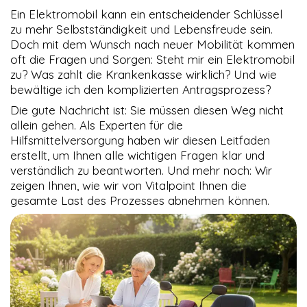
Maps Karten und
Ein Elektromobil kann ein entscheidender Schlüssel
Youtube sind nur
zu mehr Selbstständigkeit und Lebensfreude sein.
mit Zustimmung
Doch mit dem Wunsch nach neuer Mobilität kommen
sichtbar.
oft die Fragen und Sorgen: Steht mir ein Elektromobil
zu? Was zahlt die Krankenkasse wirklich? Und wie
bewältige ich den komplizierten Antragsprozess?
TRACKING &
MARKETING
Die gute Nachricht ist: Sie müssen diesen Weg nicht
COOKIES
allein gehen. Als Experten für die
Tracking-
Hilfsmittelversorgung haben wir diesen Leitfaden
Cookies sind
in Ihrem
erstellt, um Ihnen alle wichtigen Fragen klar und
Browser
verständlich zu beantworten. Und mehr noch: Wir
abgelegte
zeigen Ihnen, wie wir von Vitalpoint Ihnen die
Textdateien,
gesamte Last des Prozesses abnehmen können.
die Daten über
den Benutzer
und seinen
verwendeten
Browser
aufzeichnen
können, z. B.
die Aktionen
auf einer