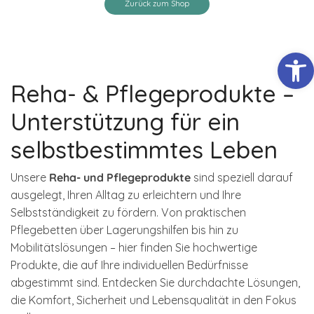
Zurück zum Shop
Werkzeugl
Reha- & Pflegeprodukte –
Unterstützung für ein
selbstbestimmtes Leben
Unsere
Reha- und Pflegeprodukte
sind speziell darauf
ausgelegt, Ihren Alltag zu erleichtern und Ihre
Selbstständigkeit zu fördern. Von praktischen
NOTWENDIGE
Pflegebetten über Lagerungshilfen bis hin zu
COOKIES
Mobilitätslösungen – hier finden Sie hochwertige
Diese Cookies
sind nicht
Produkte, die auf Ihre individuellen Bedürfnisse
optional. Es
abgestimmt sind. Entdecken Sie durchdachte Lösungen,
werden
die Komfort, Sicherheit und Lebensqualität in den Fokus
standardmäßig
nur solche