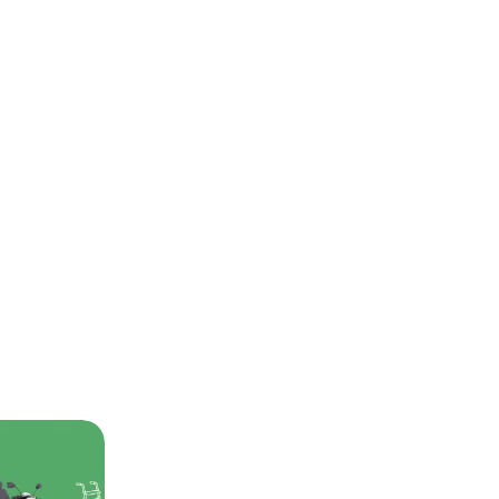
Kategorien
Dusch-WC
(4)
Mitarbeiterstimmen
(4)
Mobilität
(11)
Beiträge