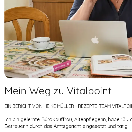
Mein Weg zu Vitalpoint
NOTWENDIGE
COOKIES
Diese Cookies
EIN BERICHT VON HEIKE MÜLLER - REZEPTE-TEAM VITALPO
sind nicht
optional. Es
Ich bin gelernte Bürokauffrau, Altenpflegerin, habe 13 
werden
Betreuerin durch das Amtsgericht eingesetzt und tätig.
standardmäßig
nur solche