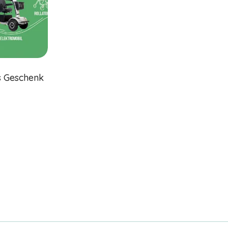
Mein Weg zu
Vitalpoint
März 2, 2026
s Geschenk
Der lange Weg
Lesen