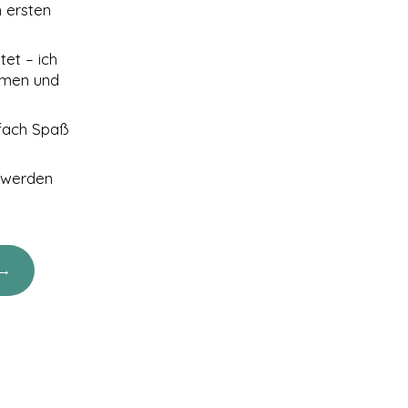
 ersten
tet – ich
mmen und
nfach Spaß
d werden
 →