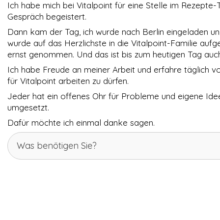
Ich habe mich bei Vitalpoint für eine Stelle im Rezep
Cookies
Gespräch begeistert.
gesetzt, die für
den Betrieb der
Dann kam der Tag, ich wurde nach Berlin eingeladen und 
Webseite
wurde auf das Herzlichste in die Vitalpoint-Familie 
zwingend
erforderlich
ernst genommen. Und das ist bis zum heutigen Tag auch
sind und somit
Ich habe Freude an meiner Arbeit und erfahre täglich
dem
berechtigten
für Vitalpoint arbeiten zu dürfen.
Interesse
Jeder hat ein offenes Ohr für Probleme und eigene Ide
gemäß Art. 6
Abs. 1 S. 1 lit. f)
umgesetzt.
DSGVO
Dafür möchte ich einmal danke sagen.
entsprechen.
Was benötigen Sie?
STATISTIKEN
Damit wir die
Funktionalität
und die
Struktur der
Website
verbessern
können,