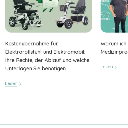
Maps Karten und
Youtube sind nur
mit Zustimmung
sichtbar.
TRACKING &
MARKETING
Kostenübernahme für
Warum ich 
COOKIES
Elektrorollstuhl und Elektromobil:
Medizinpro
Tracking-
Cookies sind
Ihre Rechte, der Ablauf und welche
in Ihrem
Lesen
Unterlagen Sie benötigen
Browser
abgelegte
Textdateien,
Lesen
die Daten über
den Benutzer
und seinen
verwendeten
Browser
aufzeichnen
können, z. B.
die Aktionen
auf einer