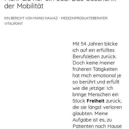
der Mobilität
EIN BERICHT VON MARIO HAWAZ - MEDIZINPRODUKTEBERATER
VITALPOINT
Mit 54 Jahren blicke
ich auf ein erfülltes
Berufsleben zurück.
Doch keine meiner
früheren Tätigkeiten
hat mich emotional je
so berührt und erfüllt
wie die jetzige: Ich
NOTWENDIGE
bringe Menschen ein
COOKIES
Stück
Freiheit
zurück,
Diese Cookies
die sie längst verloren
sind nicht
glaubten. Meine
optional. Es
werden
Aufgabe ist es, zu
standardmäßig
Patienten nach Hause
nur solche