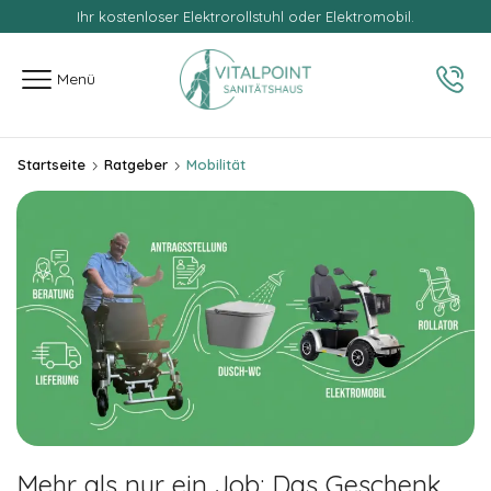
Ihr kostenloser Elektrorollstuhl oder Elektromobil.
springen
Menü
Startseite
Ratgeber
Mobilität
Mehr als nur ein Job: Das Geschenk