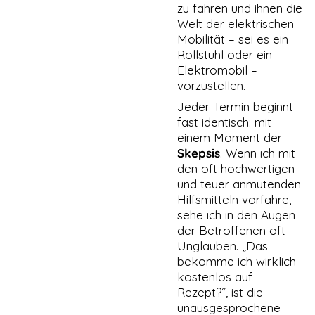
zu fahren und ihnen die
Cookies
Welt der elektrischen
gesetzt, die für
den Betrieb der
Mobilität – sei es ein
Webseite
Rollstuhl oder ein
zwingend
Elektromobil –
erforderlich
vorzustellen.
sind und somit
dem
Jeder Termin beginnt
berechtigten
fast identisch: mit
Interesse
einem Moment der
gemäß Art. 6
Abs. 1 S. 1 lit. f)
Skepsis
. Wenn ich mit
DSGVO
den oft hochwertigen
entsprechen.
und teuer anmutenden
Hilfsmitteln vorfahre,
sehe ich in den Augen
STATISTIKEN
der Betroffenen oft
Damit wir die
Unglauben. „Das
Funktionalität
bekomme ich wirklich
und die
Struktur der
kostenlos auf
Website
Rezept?“, ist die
verbessern
unausgesprochene
können,