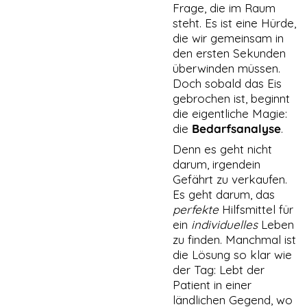
Frage, die im Raum
basierend auf
der Nutzung
steht. Es ist eine Hürde,
der Website
die wir gemeinsam in
verwenden
den ersten Sekunden
wir ein
überwinden müssen.
Analysetool
Doch sobald das Eis
zur
Auswertung
gebrochen ist, beginnt
von
die eigentliche Magie:
Statistiken.
die
Bedarfsanalyse
.
Dieses
Analysetool
Denn es geht nicht
ist Google
darum, irgendein
Analytics.
Gefährt zu verkaufen.
Es geht darum, das
perfekte
Hilfsmittel für
DRITTANBIETER
ein
individuelles
Leben
EINBETTUNGEN
zu finden. Manchmal ist
Derzeit
verwenden wir
die Lösung so klar wie
nur Google Maps
der Tag: Lebt der
und Youtube als
Patient in einer
sogenanntes
ländlichen Gegend, wo
Embed. Google