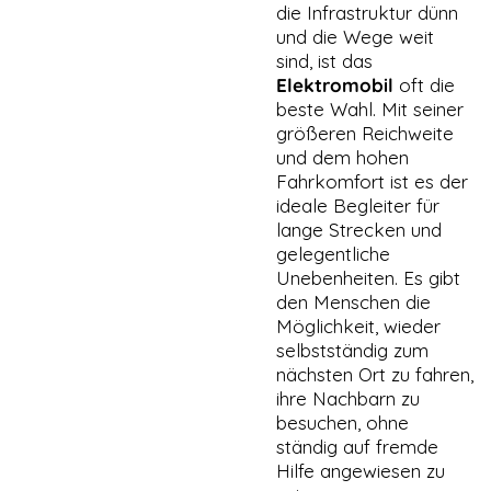
die Infrastruktur dünn
Maps Karten und
Youtube sind nur
und die Wege weit
mit Zustimmung
sind, ist das
sichtbar.
Elektromobil
oft die
beste Wahl. Mit seiner
größeren Reichweite
TRACKING &
und dem hohen
MARKETING
Fahrkomfort ist es der
COOKIES
Tracking-
ideale Begleiter für
Cookies sind
lange Strecken und
in Ihrem
gelegentliche
Browser
Unebenheiten. Es gibt
abgelegte
den Menschen die
Textdateien,
die Daten über
Möglichkeit, wieder
den Benutzer
selbstständig zum
und seinen
nächsten Ort zu fahren,
verwendeten
ihre Nachbarn zu
Browser
aufzeichnen
besuchen, ohne
können, z. B.
ständig auf fremde
die Aktionen
Hilfe angewiesen zu
auf einer