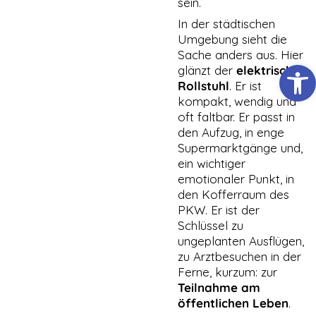
sein.
Webseite,
Surfaktivitäten,
In der städtischen
geografischer
Umgebung sieht die
Standort, usw.
Sache anders aus. Hier
Diese helfen
Werkzeugl
uns gewisse
glänzt der
elektrische
Optimierungen
Rollstuhl
. Er ist
der Website
kompakt, wendig und
anzupassen
oft faltbar. Er passt in
und Werbung
den Aufzug, in enge
auszuspielen.
Wir
Supermarktgänge und,
verwenden
ein wichtiger
TikTok Pixel.
emotionaler Punkt, in
den Kofferraum des
PKW. Er ist der
Schlüssel zu
ungeplanten Ausflügen,
zu Arztbesuchen in der
Ferne, kurzum: zur
Teilnahme am
öffentlichen Leben
.