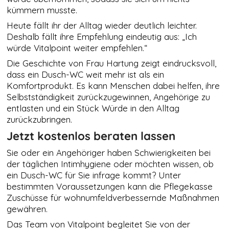
Youtube sind nur
kümmern musste.
mit Zustimmung
Heute fällt ihr der Alltag wieder deutlich leichter.
sichtbar.
Deshalb fällt ihre Empfehlung eindeutig aus: „Ich
würde Vitalpoint weiter empfehlen.“
TRACKING &
Die Geschichte von Frau Hartung zeigt eindrucksvoll,
MARKETING
dass ein Dusch-WC weit mehr ist als ein
COOKIES
Komfortprodukt. Es kann Menschen dabei helfen, ihre
Tracking-
Cookies sind
Selbstständigkeit zurückzugewinnen, Angehörige zu
in Ihrem
entlasten und ein Stück Würde in den Alltag
Browser
zurückzubringen.
abgelegte
Textdateien,
Jetzt kostenlos beraten lassen
die Daten über
den Benutzer
Sie oder ein Angehöriger haben Schwierigkeiten bei
und seinen
der täglichen Intimhygiene oder möchten wissen, ob
verwendeten
ein Dusch-WC für Sie infrage kommt? Unter
Browser
bestimmten Voraussetzungen kann die Pflegekasse
aufzeichnen
Zuschüsse für wohnumfeldverbessernde Maßnahmen
können, z. B.
die Aktionen
gewähren.
auf einer
Das Team von Vitalpoint begleitet Sie von der
Webseite,