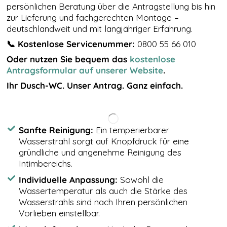
Surfaktivitäten,
persönlichen Beratung über die Antragstellung bis hin
geografischer
zur Lieferung und fachgerechten Montage –
Standort, usw.
deutschlandweit und mit langjähriger Erfahrung.
Diese helfen
uns gewisse
📞 Kostenlose Servicenummer:
0800 55 66 010
Optimierungen
Oder nutzen Sie bequem das
kostenlose
der Website
anzupassen
Antragsformular auf unserer Website
.
und Werbung
Ihr Dusch-WC. Unser Antrag. Ganz einfach.
auszuspielen.
Wir
verwenden
TikTok Pixel.
Sanfte Reinigung:
Ein temperierbarer
Wasserstrahl sorgt auf Knopfdruck für eine
gründliche und angenehme Reinigung des
Intimbereichs.
Individuelle Anpassung:
Sowohl die
Wassertemperatur als auch die Stärke des
Wasserstrahls sind nach Ihren persönlichen
Vorlieben einstellbar.