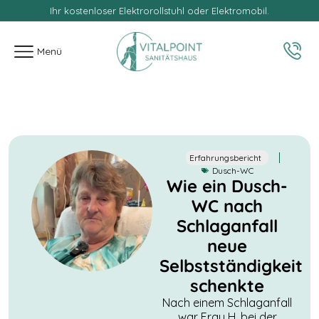
Ihr kostenloser Elektrorollstuhl oder Elektromobil.
springen
Menü
Erfahrungsbericht
Dusch-WC
Wie ein Dusch-
WC nach
Schlaganfall
neue
Selbstständigkeit
schenkte
Nach einem Schlaganfall
war Frau H. bei der