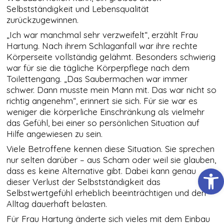
Cookies
Selbstständigkeit und Lebensqualität
gesetzt, die für
den Betrieb der
zurückzugewinnen.
Webseite
„Ich war manchmal sehr verzweifelt“, erzählt Frau
zwingend
Hartung. Nach ihrem Schlaganfall war ihre rechte
erforderlich
sind und somit
Körperseite vollständig gelähmt. Besonders schwierig
dem
war für sie die tägliche Körperpflege nach dem
berechtigten
Toilettengang. „Das Saubermachen war immer
Interesse
schwer. Dann musste mein Mann mit. Das war nicht so
gemäß Art. 6
Abs. 1 S. 1 lit. f)
richtig angenehm“, erinnert sie sich. Für sie war es
DSGVO
weniger die körperliche Einschränkung als vielmehr
entsprechen.
das Gefühl, bei einer so persönlichen Situation auf
Hilfe angewiesen zu sein.
Viele Betroffene kennen diese Situation. Sie sprechen
STATISTIKEN
nur selten darüber – aus Scham oder weil sie glauben,
Damit wir die
Werkzeugl
Funktionalität
dass es keine Alternative gibt. Dabei kann genau
und die
dieser Verlust der Selbstständigkeit das
Struktur der
Selbstwertgefühl erheblich beeinträchtigen und den
Website
Alltag dauerhaft belasten.
verbessern
können,
Für Frau Hartung änderte sich vieles mit dem Einbau
basierend auf