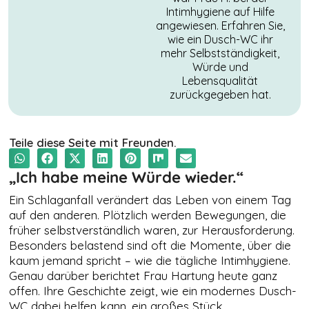
Intimhygiene auf Hilfe
angewiesen. Erfahren Sie,
wie ein Dusch-WC ihr
mehr Selbstständigkeit,
Würde und
Lebensqualität
zurückgegeben hat.
Teile diese Seite mit Freunden.
„Ich habe meine Würde wieder.“
Ein Schlaganfall verändert das Leben von einem Tag
NOTWENDIGE
auf den anderen. Plötzlich werden Bewegungen, die
COOKIES
früher selbstverständlich waren, zur Herausforderung.
Diese Cookies
Besonders belastend sind oft die Momente, über die
sind nicht
kaum jemand spricht – wie die tägliche Intimhygiene.
optional. Es
werden
Genau darüber berichtet Frau Hartung heute ganz
standardmäßig
offen. Ihre Geschichte zeigt, wie ein modernes Dusch-
nur solche
WC dabei helfen kann, ein großes Stück