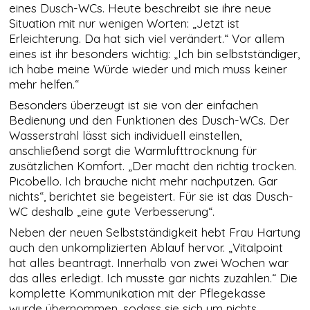
eines Dusch-WCs. Heute beschreibt sie ihre neue
der Nutzung
Situation mit nur wenigen Worten: „Jetzt ist
der Website
verwenden
Erleichterung. Da hat sich viel verändert.“ Vor allem
wir ein
eines ist ihr besonders wichtig: „Ich bin selbstständiger,
Analysetool
ich habe meine Würde wieder und mich muss keiner
zur
mehr helfen.“
Auswertung
von
Besonders überzeugt ist sie von der einfachen
Statistiken.
Bedienung und den Funktionen des Dusch-WCs. Der
Dieses
Wasserstrahl lässt sich individuell einstellen,
Analysetool
ist Google
anschließend sorgt die Warmlufttrocknung für
Analytics.
zusätzlichen Komfort. „Der macht den richtig trocken.
Picobello. Ich brauche nicht mehr nachputzen. Gar
nichts“, berichtet sie begeistert. Für sie ist das Dusch-
DRITTANBIETER
WC deshalb „eine gute Verbesserung“.
EINBETTUNGEN
Neben der neuen Selbstständigkeit hebt Frau Hartung
Derzeit
verwenden wir
auch den unkomplizierten Ablauf hervor. „Vitalpoint
nur Google Maps
hat alles beantragt. Innerhalb von zwei Wochen war
und Youtube als
das alles erledigt. Ich musste gar nichts zuzahlen.“ Die
sogenanntes
komplette Kommunikation mit der Pflegekasse
Embed. Google
Maps Karten und
wurde übernommen, sodass sie sich um nichts