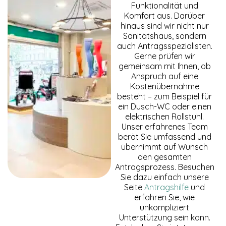
Funktionalität und
Cookies
Komfort aus. Darüber
gesetzt, die für
hinaus sind wir nicht nur
den Betrieb der
Sanitätshaus, sondern
Webseite
zwingend
auch Antragsspezialisten.
erforderlich
Gerne prüfen wir
sind und somit
gemeinsam mit Ihnen, ob
dem
Anspruch auf eine
berechtigten
Kostenübernahme
Interesse
besteht – zum Beispiel für
gemäß Art. 6
ein Dusch-WC oder einen
Abs. 1 S. 1 lit. f)
elektrischen Rollstuhl.
DSGVO
Unser erfahrenes Team
entsprechen.
berät Sie umfassend und
übernimmt auf Wunsch
den gesamten
STATISTIKEN
Antragsprozess. Besuchen
Damit wir die
Sie dazu einfach unsere
Funktionalität
Seite
Antragshilfe
und
und die
erfahren Sie, wie
Struktur der
Website
unkompliziert
verbessern
Unterstützung sein kann.
können,