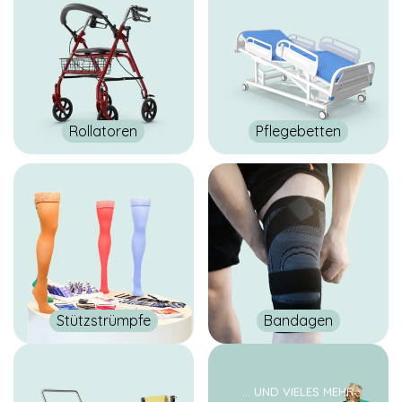
Maps Karten und
Youtube sind nur
mit Zustimmung
sichtbar.
TRACKING &
Rollatoren
Pflegebetten
MARKETING
COOKIES
Tracking-
Cookies sind
in Ihrem
Browser
abgelegte
Textdateien,
die Daten über
den Benutzer
und seinen
verwendeten
Stützstrümpfe
Bandagen
Browser
aufzeichnen
können, z. B.
die Aktionen
... UND VIELES MEHR
auf einer