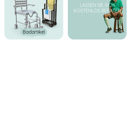
Webseite,
LASSEN SIE SICH
Surfaktivitäten,
KOSTENLOS BERATEN
geografischer
Standort, usw.
Diese helfen
uns gewisse
Badartikel
Optimierungen
der Website
anzupassen
und Werbung
auszuspielen.
Wir
verwenden
TikTok Pixel.