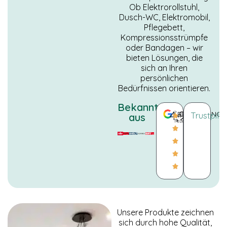
Ob Elektrorollstuhl,
Dusch-WC, Elektromobil,
Pflegebett,
Kompressionsstrümpfe
oder Bandagen – wir
bieten Lösungen, die
sich an Ihren
persönlichen
Bedürfnissen orientieren.
Bekannt
4,9/5
>
BEWERTUNGE
Trustpilo
aus
447
Rezensionen
NOTWENDIGE
COOKIES
Diese Cookies
sind nicht
optional. Es
werden
Unsere Produkte zeichnen
standardmäßig
sich durch hohe Qualität,
nur solche