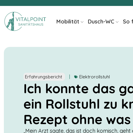
Inhalt
springen
Mobilität
Dusch-WC
So 
Erfahrungsbericht
Elektrorollstuhl
Ich konnte das ga
ein Rollstuhl zu k
Rezept ohne was 
„Mein Arzt sagte, das ist doch komisch, geht