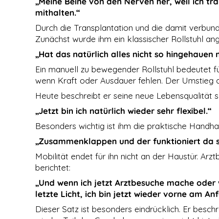
„Meine Beine von den Nerven her, weil ich tra
Cookies
gesetzt, die für
mithalten.“
den Betrieb der
Durch die Transplantation und die damit verbun
Webseite
zwingend
Zunächst wurde ihm ein klassischer Rollstuhl a
erforderlich
„Hat das natürlich alles nicht so hingehauen
sind und somit
dem
Ein manuell zu bewegender Rollstuhl bedeutet fü
berechtigten
wenn Kraft oder Ausdauer fehlen. Der Umstieg au
Interesse
gemäß Art. 6
Heute beschreibt er seine neue Lebensqualität s
Abs. 1 S. 1 lit. f)
DSGVO
„Jetzt bin ich natürlich wieder sehr flexibel.“
entsprechen.
Besonders wichtig ist ihm die praktische Handh
„Zusammenklappen und der funktioniert da s
STATISTIKEN
Mobilität endet für ihn nicht an der Haustür. Arz
Damit wir die
Funktionalität
berichtet:
und die
„Und wenn ich jetzt Arztbesuche mache oder w
Struktur der
Website
letzte Licht, ich bin jetzt wieder vorne am A
verbessern
Dieser Satz ist besonders eindrücklich. Er besch
können,
basierend auf