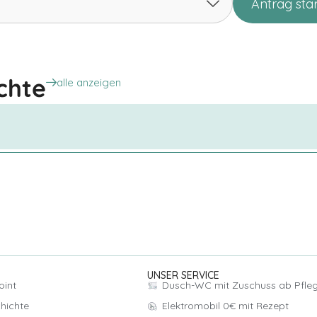
Antrag sta
 – Jörg aus Leipzig gewinnt Mobilität zurück
rollstuhl trotz Spinalkanalstenose …
chte
alle anzeigen
UNSER SERVICE
oint
Dusch-WC mit Zuschuss ab Pfle
hichte
Elektromobil 0€ mit Rezept