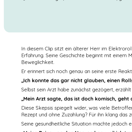
In diesem Clip sitzt ein älterer Herr im Elektroro
Erfahrung. Seine Geschichte beginnt mit einem
Beweglichkeit.
Er erinnert sich noch genau an seine erste Reakt
„Ich konnte das gar nicht glauben, einen Rol
Selbst sein Arzt habe zunächst gezögert, erzählt 
NOTWENDIGE
COOKIES
„Mein Arzt sagte, das ist doch komisch, geht
Diese Cookies
sind nicht
Diese Skepsis spiegelt wider, was viele Betroffe
optional. Es
Rezept und ohne Zuzahlung? Für ihn klang das zu
werden
standardmäßig
Seine gesundheitliche Situation machte jedoch ei
nur solche