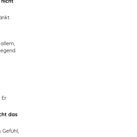
 nicht
änkt.
 allem,
legend.
 Er
cht das
 Gefühl,