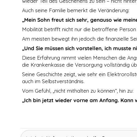
wieder Teil des Geschehens zu sein – nicht hinte
der Nutzung
Auch seine Familie bemerkt die Veränderung:
der Website
verwenden
„Mein Sohn freut sich sehr, genauso wie mein
wir ein
Analysetool
Mobilität betrifft nicht nur die betroffene Perso
zur
Am meisten bewegt ihn jedoch die finanzielle Sei
Auswertung
von
„Und Sie müssen sich vorstellen, ich musste n
Statistiken.
Dieses
Diese Erfahrung nimmt vielen Menschen die Angs
Analysetool
die Krankenkasse die Versorgung vollständig ü
ist Google
Analytics.
Seine Geschichte zeigt, wie sehr ein Elektroroll
auch im Selbstverständnis.
Vom Gefühl, „nicht mithalten zu können“, hin zu:
DRITTANBIETER
EINBETTUNGEN
„Ich bin jetzt wieder vorne am Anfang. Kann 
Derzeit
verwenden wir
nur Google Maps
und Youtube als
sogenanntes
Embed. Google
Maps Karten und