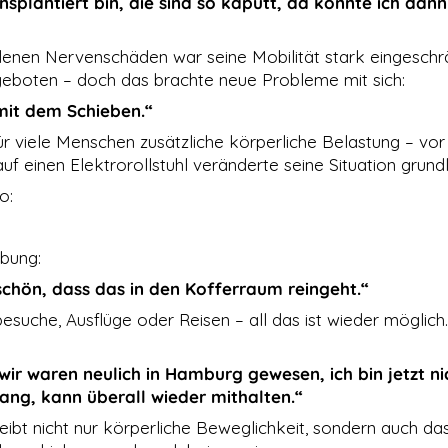
nsplantiert bin, die sind so kaputt, da konnte ich dann
denen Nervenschäden war seine Mobilität stark eingeschr
ngeboten – doch das brachte neue Probleme mit sich:
 mit dem Schieben.“
r viele Menschen zusätzliche körperliche Belastung – vor
f einen Elektrorollstuhl veränderte seine Situation grund
o:
abung:
chön, dass das in den Kofferraum reingeht.“
tbesuche, Ausflüge oder Reisen – all das ist wieder möglich.
ir waren neulich in Hamburg gewesen, ich bin jetzt ni
nfang, kann überall wieder mithalten.“
reibt nicht nur körperliche Beweglichkeit, sondern auch das