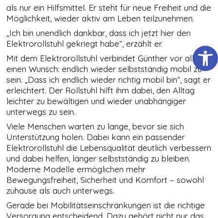
Cookies
als nur ein Hilfsmittel. Er steht für neue Freiheit und die
gesetzt, die für
Möglichkeit, wieder aktiv am Leben teilzunehmen.
den Betrieb der
Webseite
„Ich bin unendlich dankbar, dass ich jetzt hier den
zwingend
Elektrorollstuhl gekriegt habe“, erzählt er.
erforderlich
Werkzeugl
sind und somit
Mit dem Elektrorollstuhl verbindet Günther vor allem
dem
einen Wunsch: endlich wieder selbstständig mobil zu
berechtigten
sein. „Dass ich endlich wieder richtig mobil bin“, sagt er
Interesse
gemäß Art. 6
erleichtert. Der Rollstuhl hilft ihm dabei, den Alltag
Abs. 1 S. 1 lit. f)
leichter zu bewältigen und wieder unabhängiger
DSGVO
unterwegs zu sein.
entsprechen.
Viele Menschen warten zu lange, bevor sie sich
Unterstützung holen. Dabei kann ein passender
STATISTIKEN
Elektrorollstuhl die Lebensqualität deutlich verbessern
Damit wir die
und dabei helfen, länger selbstständig zu bleiben.
Funktionalität
Moderne Modelle ermöglichen mehr
und die
Bewegungsfreiheit, Sicherheit und Komfort – sowohl
Struktur der
zuhause als auch unterwegs.
Website
verbessern
Gerade bei Mobilitätseinschränkungen ist die richtige
können,
Versorgung entscheidend. Dazu gehört nicht nur das
basierend auf