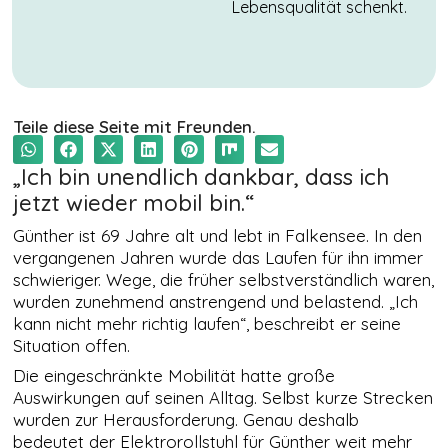
Lebensqualität schenkt.
Teile diese Seite mit Freunden.
„Ich bin unendlich dankbar, dass ich
jetzt wieder mobil bin.“
Günther ist 69 Jahre alt und lebt in Falkensee. In den
vergangenen Jahren wurde das Laufen für ihn immer
schwieriger. Wege, die früher selbstverständlich waren,
wurden zunehmend anstrengend und belastend. „Ich
NOTWENDIGE
COOKIES
kann nicht mehr richtig laufen“, beschreibt er seine
Diese Cookies
Situation offen.
sind nicht
Die eingeschränkte Mobilität hatte große
optional. Es
werden
Auswirkungen auf seinen Alltag. Selbst kurze Strecken
standardmäßig
wurden zur Herausforderung. Genau deshalb
nur solche
bedeutet der Elektrorollstuhl für Günther weit mehr