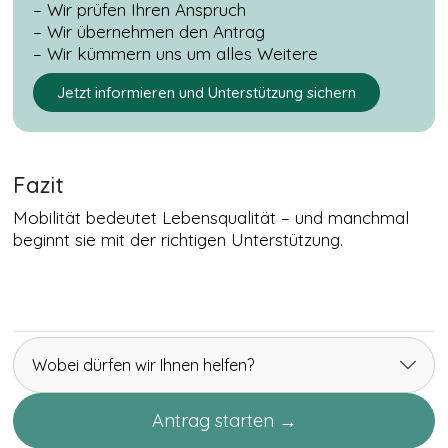
– Wir prüfen Ihren Anspruch
Youtube sind nur
– Wir übernehmen den Antrag
mit Zustimmung
sichtbar.
– Wir kümmern uns um alles Weitere
Jetzt informieren und Unterstützung sichern
TRACKING &
MARKETING
COOKIES
Tracking-
Fazit
Cookies sind
in Ihrem
Mobilität bedeutet Lebensqualität – und manchmal
Browser
beginnt sie mit der richtigen Unterstützung.
abgelegte
Textdateien,
die Daten über
den Benutzer
und seinen
verwendeten
Browser
Wobei dürfen wir Ihnen helfen?
aufzeichnen
können, z. B.
die Aktionen
Antrag starten →
auf einer
Webseite,