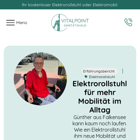
Ihr kostenloser Elektrorollstuhl oder Elektromobil.
springen
Menü
Erfahrungsbericht
Elektrorollstuhl
Elektrorollstuhl
für mehr
Mobilität im
Alltag
Günther aus Falkensee
kann kaum noch laufen.
Wie ein Elektrorollstuhl
ihm neue Mobilität und