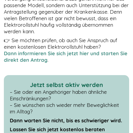
der Nutzung
passende Modell, sondern auch Unterstützung bei der
der Website
Antragstellung gegenüber der Krankenkasse. Denn
verwenden
vielen Betroffenen ist gar nicht bewusst, dass ein
wir ein
Elektrorollstuhl häufig vollständig übernommen
Analysetool
werden kann.
zur
Auswertung
👉 Sie möchten prüfen, ob auch Sie Anspruch auf
von
einen kostenlosen Elektrorollstuhl haben?
Statistiken.
Dieses
Dann informieren Sie sich jetzt hier und starten Sie
Analysetool
direkt den Antrag
.
ist Google
Analytics.
Jetzt selbst aktiv werden
DRITTANBIETER
– Sie oder ein Angehöriger haben ähnliche
EINBETTUNGEN
Einschränkungen?
Derzeit
– Sie wünschen sich wieder mehr Beweglichkeit
verwenden wir
nur Google Maps
im Alltag?
und Youtube als
Dann warten Sie nicht, bis es schwieriger wird.
sogenanntes
Embed. Google
Lassen Sie sich jetzt kostenlos beraten
Maps Karten und