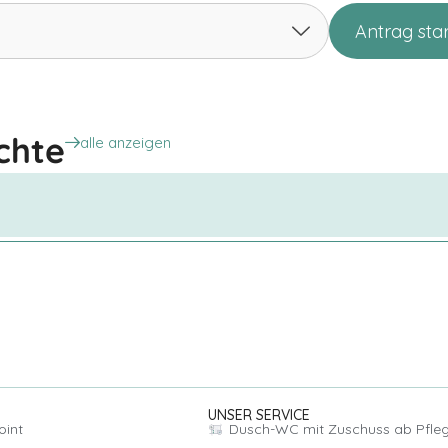
Antrag sta
 – Jörg aus Leipzig gewinnt Mobilität zurück
rollstuhl trotz Spinalkanalstenose …
chte
alle anzeigen
UNSER SERVICE
oint
Dusch-WC mit Zuschuss ab Pfle