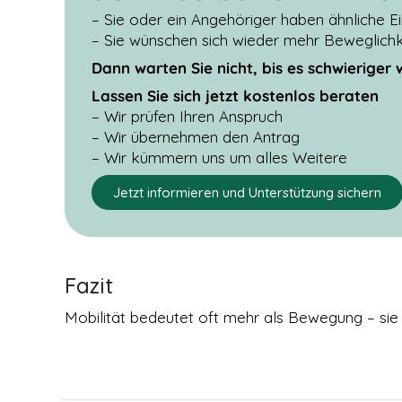
der Nutzung
– Sie oder ein Angehöriger haben ähnliche 
der Website
– Sie wünschen sich wieder mehr Beweglichke
verwenden
wir ein
Dann warten Sie nicht, bis es schwieriger 
Analysetool
Lassen Sie sich jetzt kostenlos beraten
zur
Auswertung
– Wir prüfen Ihren Anspruch
von
– Wir übernehmen den Antrag
Statistiken.
– Wir kümmern uns um alles Weitere
Dieses
Analysetool
Jetzt informieren und Unterstützung sichern
ist Google
Analytics.
DRITTANBIETER
Fazit
EINBETTUNGEN
Derzeit
Mobilität bedeutet oft mehr als Bewegung – sie
verwenden wir
nur Google Maps
und Youtube als
sogenanntes
Embed. Google
Maps Karten und