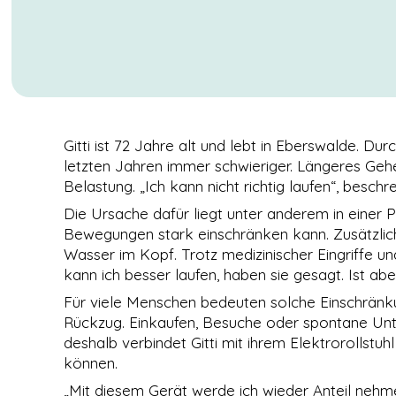
Gitti ist 72 Jahre alt und lebt in Eberswalde. Du
letzten Jahren immer schwieriger. Längeres Geh
Belastung. „Ich kann nicht richtig laufen“, beschrei
Die Ursache dafür liegt unter anderem in einer 
Bewegungen stark einschränken kann. Zusätzlich 
Wasser im Kopf. Trotz medizinischer Eingriffe 
NOTWENDIGE
kann ich besser laufen, haben sie gesagt. Ist aber
COOKIES
Für viele Menschen bedeuten solche Einschränku
Diese Cookies
sind nicht
Rückzug. Einkaufen, Besuche oder spontane Unt
optional. Es
deshalb verbindet Gitti mit ihrem Elektrorollst
werden
können.
standardmäßig
nur solche
„Mit diesem Gerät werde ich wieder Anteil nehm