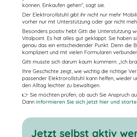
Cookies
können. Einkaufen gehen“, sagt sie.
gesetzt, die für
den Betrieb der
Der Elektrorollstuhl gibt ihr nicht nur mehr Mobil
Webseite
vorher nur mit Unterstützung oder gar nicht meh
zwingend
erforderlich
Besonders positiv hebt Gitti die Unterstützung w
sind und somit
Vitalpoint. Es hat alles gut geklappt. Sie haben s
dem
genau das ein entscheidender Punkt. Denn die Be
berechtigten
Interesse
kompliziert und mit vielen Formularen verbunden
gemäß Art. 6
Gitti musste sich darum kaum kümmern: „Ich bra
Abs. 1 S. 1 lit. f)
DSGVO
Ihre Geschichte zeigt, wie wichtig die richtige V
entsprechen.
passender Elektrorollstuhl kann helfen, wieder 
den Alltag leichter zu bewältigen.
STATISTIKEN
👉 Sie möchten prüfen, ob auch Sie Anspruch au
Damit wir die
Dann
informieren Sie sich jetzt hier und start
Funktionalität
und die
Struktur der
Website
verbessern
Jetzt selbst aktiv we
können,
basierend auf