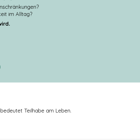
Einschränkungen?
it im Alltag?
wird.
 bedeutet Teilhabe am Leben.