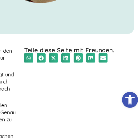
Teile diese Seite mit Freunden.
in den
zur
gt und
urch
anach
Werkzeugl
len
. Genau
en zu
machen