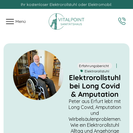
Ihr kostenloser Elektrorollstuhl oder Elektromobil.
springen
Menü
Erfahrungsbericht
Elektrorollstuhl
Elektrorollstuhl
bei Long Covid
& Amputation
Peter aus Erfurt lebt mit
Long Covid, Amputation
und
Wirbelsäulenproblemen.
Wie ein Elektrorollstuhl
Alltag und Angehörige