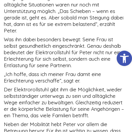
Cookies
alltägliche Situationen waren nur noch mit
gesetzt, die für
Unterstützung möglich. „Das Schieben – wenn es
den Betrieb der
Webseite
gerade ist, geht es. Aber sobald man Steigung dabei
zwingend
hat, dann ist es für sie extrem belastend“, erzählt
erforderlich
Peter.
sind und somit
dem
Was ihn dabei besonders bewegt: Seine Frau ist
berechtigten
selbst gesundheitlich eingeschränkt. Genau deshalb
Interesse
Werkzeugl
bedeutet der Elektrorollstuhl für Peter nicht nur eine
gemäß Art. 6
Erleichterung für sich selbst, sondern auch eine
Abs. 1 S. 1 lit. f)
DSGVO
Entlastung für seine Partnerin.
entsprechen.
„Ich hoffe, dass ich meiner Frau damit eine
Erleichterung verschaffe“, sagt er.
STATISTIKEN
Der Elektrorollstuhl gibt ihm die Möglichkeit, wieder
Damit wir die
selbstständiger unterwegs zu sein und alltägliche
Funktionalität
Wege einfacher zu bewältigen. Gleichzeitig reduziert
und die
er die körperliche Belastung für seine Angehörigen –
Struktur der
ein Thema, das viele Familien betrifft.
Website
verbessern
Neben der Mobilität hebt Peter vor allem die
können,
Betreuung hervor. Für ihn ist wichtig zu wissen, dass
basierend auf