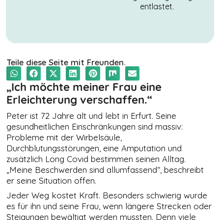
entlastet.
Teile diese Seite mit Freunden.
„Ich möchte meiner Frau eine
Erleichterung verschaffen.“
Peter ist 72 Jahre alt und lebt in Erfurt. Seine
gesundheitlichen Einschränkungen sind massiv:
Probleme mit der Wirbelsäule,
Durchblutungsstörungen, eine Amputation und
NOTWENDIGE
COOKIES
zusätzlich Long Covid bestimmen seinen Alltag.
Diese Cookies
„Meine Beschwerden sind allumfassend“, beschreibt
sind nicht
er seine Situation offen.
optional. Es
werden
Jeder Weg kostet Kraft. Besonders schwierig wurde
standardmäßig
es für ihn und seine Frau, wenn längere Strecken oder
nur solche
Steigungen bewältigt werden mussten. Denn viele