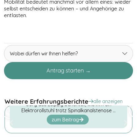
Mobilität bedeutet manchmal vor allem eines: wieder
Surfaktivitäten,
selbst entscheiden zu können – und Angehörige zu
geografischer
Standort, usw.
entlasten.
Diese helfen
uns gewisse
Optimierungen
der Website
anzupassen
und Werbung
auszuspielen.
Wobei dürfen wir Ihnen helfen?
Wir
verwenden
TikTok Pixel.
Antrag starten →
Elektrorollstuhl bei
Spinalkanalstenose – Jörg aus
Leipzig gewinnt Mobilität zurück
Weitere Erfahrungsberichte
alle anzeigen
Jörg aus Leipzig berichtet, wie ihm ein
Elektrorollstuhl trotz Spinalkanalstenose …
zum Beitrag