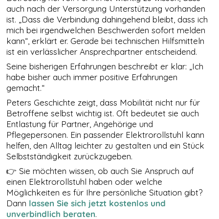
der Nutzung
auch nach der Versorgung Unterstützung vorhanden
der Website
ist. „Dass die Verbindung dahingehend bleibt, dass ich
verwenden
mich bei irgendwelchen Beschwerden sofort melden
wir ein
kann“, erklärt er. Gerade bei technischen Hilfsmitteln
Analysetool
ist ein verlässlicher Ansprechpartner entscheidend.
zur
Auswertung
Seine bisherigen Erfahrungen beschreibt er klar: „Ich
von
habe bisher auch immer positive Erfahrungen
Statistiken.
Dieses
gemacht.“
Analysetool
Peters Geschichte zeigt, dass Mobilität nicht nur für
ist Google
Betroffene selbst wichtig ist. Oft bedeutet sie auch
Analytics.
Entlastung für Partner, Angehörige und
Pflegepersonen. Ein passender Elektrorollstuhl kann
helfen, den Alltag leichter zu gestalten und ein Stück
DRITTANBIETER
EINBETTUNGEN
Selbstständigkeit zurückzugeben.
Derzeit
👉 Sie möchten wissen, ob auch Sie Anspruch auf
verwenden wir
einen Elektrorollstuhl haben oder welche
nur Google Maps
und Youtube als
Möglichkeiten es für Ihre persönliche Situation gibt?
sogenanntes
Dann
lassen Sie sich jetzt kostenlos und
Embed. Google
unverbindlich beraten
.
Maps Karten und