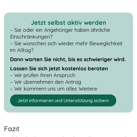
Youtube sind nur
mit Zustimmung
sichtbar.
Jetzt selbst aktiv werden
– Sie oder ein Angehöriger haben ähnliche
TRACKING &
Einschränkungen?
MARKETING
– Sie wünschen sich wieder mehr Beweglichkeit
COOKIES
im Alltag?
Tracking-
Cookies sind
Dann warten Sie nicht, bis es schwieriger wird.
in Ihrem
Lassen Sie sich jetzt kostenlos beraten
Browser
abgelegte
– Wir prüfen Ihren Anspruch
Textdateien,
– Wir übernehmen den Antrag
die Daten über
– Wir kümmern uns um alles Weitere
den Benutzer
und seinen
Jetzt informieren und Unterstützung sichern
verwendeten
Browser
aufzeichnen
können, z. B.
die Aktionen
Fazit
auf einer
Webseite,