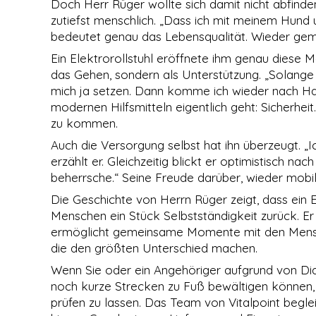
Cookies
Doch Herr Rüger wollte sich damit nicht abfind
gesetzt, die für
zutiefst menschlich. „Dass ich mit meinem Hund u
den Betrieb der
bedeutet genau das Lebensqualität. Wieder ge
Webseite
zwingend
Ein Elektrorollstuhl eröffnete ihm genau diese Mö
erforderlich
das Gehen, sondern als Unterstützung. „Solange i
sind und somit
mich ja setzen. Dann komme ich wieder nach Hau
dem
berechtigten
modernen Hilfsmitteln eigentlich geht: Sicherhei
Interesse
zu kommen.
gemäß Art. 6
Abs. 1 S. 1 lit. f)
Auch die Versorgung selbst hat ihn überzeugt. „
DSGVO
erzählt er. Gleichzeitig blickt er optimistisch n
entsprechen.
beherrsche.“ Seine Freude darüber, wieder mobiler
Die Geschichte von Herrn Rüger zeigt, dass ein Ele
STATISTIKEN
Menschen ein Stück Selbstständigkeit zurück. Er
Damit wir die
ermöglicht gemeinsame Momente mit den Menschen
Funktionalität
die den größten Unterschied machen.
und die
Struktur der
Wenn Sie oder ein Angehöriger aufgrund von Di
Website
noch kurze Strecken zu Fuß bewältigen können, lo
verbessern
prüfen zu lassen. Das Team von Vitalpoint beglei
können,
basierend auf