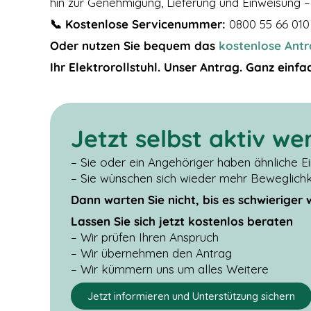
hin zur Genehmigung, Lieferung und Einweisung –
der Nutzung
📞 Kostenlose Servicenummer:
0800 55 66 010
der Website
verwenden
Oder nutzen Sie bequem das
kostenlose Antr
wir ein
Analysetool
Ihr Elektrorollstuhl. Unser Antrag. Ganz einfa
zur
Auswertung
von
Statistiken.
Dieses
Jetzt selbst aktiv we
Analysetool
ist Google
– Sie oder ein Angehöriger haben ähnliche 
Analytics.
– Sie wünschen sich wieder mehr Beweglichke
Dann warten Sie nicht, bis es schwieriger 
DRITTANBIETER
Lassen Sie sich jetzt kostenlos beraten
EINBETTUNGEN
Derzeit
– Wir prüfen Ihren Anspruch
verwenden wir
– Wir übernehmen den Antrag
nur Google Maps
– Wir kümmern uns um alles Weitere
und Youtube als
sogenanntes
Jetzt informieren und Unterstützung sichern
Embed. Google
Maps Karten und