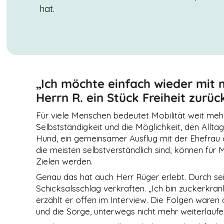
hat.
„Ich möchte einfach wieder mit m
Herrn R. ein Stück Freiheit zurü
Für viele Menschen bedeutet Mobilität weit mehr
Selbstständigkeit und die Möglichkeit, den Allt
Hund, ein gemeinsamer Ausflug mit der Ehefrau od
die meisten selbstverständlich sind, können für
NOTWENDIGE
Zielen werden.
COOKIES
Diese Cookies
Genau das hat auch Herr Rüger erlebt. Durch s
sind nicht
Schicksalsschlag verkraften. „Ich bin zuckerkra
optional. Es
werden
erzählt er offen im Interview. Die Folgen waren
standardmäßig
und die Sorge, unterwegs nicht mehr weiterlaufen
nur solche