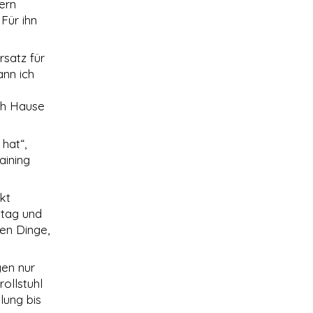
ern
Für ihn
rsatz für
ann ich
ach Hause
hat“,
aining
nkt
ltag und
en Dinge,
gen nur
ollstuhl
lung bis