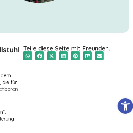
Teile diese Seite mit Freunden.
lstuhl
t dem
 die für
ichbaren
Werkzeugl
n“,
derung