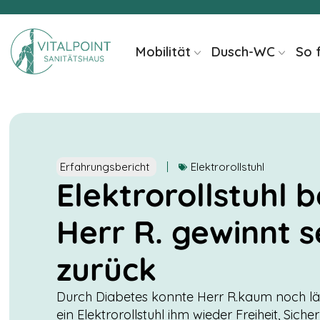
Inhalt
springen
Mobilität
Dusch-WC
So 
Erfahrungsbericht
Elektrorollstuhl
Elektrorollstuhl b
Herr R. gewinnt s
zurück
Durch Diabetes konnte Herr R.kaum noch län
ein Elektrorollstuhl ihm wieder Freiheit, Si