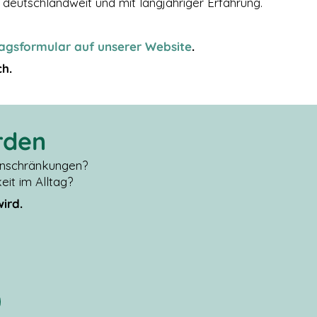
 deutschlandweit und mit langjähriger Erfahrung.
agsformular auf unserer Website
.
ch.
rden
Einschränkungen?
it im Alltag?
wird.