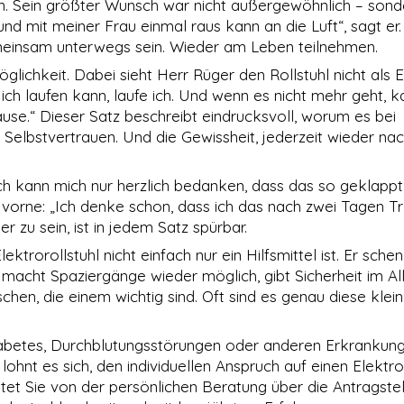
en. Sein größter Wunsch war nicht außergewöhnlich – sond
nd mit meiner Frau einmal raus kann an die Luft“, sagt er. 
meinsam unterwegs sein. Wieder am Leben teilnehmen.
glichkeit. Dabei sieht Herr Rüger den Rollstuhl nicht als E
ch laufen kann, laufe ich. Und wenn es nicht mehr geht, k
se.“ Dieser Satz beschreibt eindrucksvoll, worum es bei
t. Selbstvertrauen. Und die Gewissheit, jederzeit wieder n
Ich kann mich nur herzlich bedanken, dass das so geklappt 
ach vorne: „Ich denke schon, dass ich das nach zwei Tagen Tr
 zu sein, ist in jedem Satz spürbar.
ktrorollstuhl nicht einfach nur ein Hilfsmittel ist. Er sche
 macht Spaziergänge wieder möglich, gibt Sicherheit im Al
, die einem wichtig sind. Oft sind es genau diese klein
abetes, Durchblutungsstörungen oder anderen Erkrankun
hnt es sich, den individuellen Anspruch auf einen Elektror
tet Sie von der persönlichen Beratung über die Antragstel