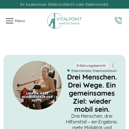
Ihr kostenloser Elektrorollstuhl oder Elektromobil.
springen
Menü
Erfahrungsbericht
Elektromobil
,
Elektrorollstuhl
Drei Menschen.
Drei Wege. Ein
gemeinsames
Ziel: wieder
mobil sein.
Drei Menschen, drei
Hilfsmittel – ein Ergebnis:
mehr Mobilität und