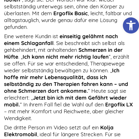
Cookies
selbstständig unterwegs sein, ohne den Körper zu
gesetzt, die für
den Betrieb der
überlasten. Mit dem
Ergoflix Basic
, leicht, faltbar und
Werkzeugl
Webseite
alltagstauglich, wurde genau dafür eine Lösung
zwingend
gefunden.
erforderlich
sind und somit
Eine weitere Kundin ist
einseitig gelähmt nach
dem
einem Schlaganfall
. Sie beschreibt sich selbst als
berechtigten
gehbehindert, mit anhaltenden
Schmerzen in der
Interesse
Hüfte
. „
Ich kann nicht mehr richtig laufen
“, erzählt
gemäß Art. 6
Abs. 1 S. 1 lit. f)
sie offen. Für sie war entscheidend, Therapiewege
DSGVO
wieder selbstständig bewältigen zu können. „
Ich
entsprechen.
hoffe mir mehr Lebensqualität, dass ich
selbständig zu den Therapien fahren kann – und
ohne Schmerzen dort ankomme.
“ Heute sagt sie
STATISTIKEN
erleichtert: „
Jetzt bin ich mit dem Gefährt wieder
Damit wir die
mobil.
“ In ihrem Fall fiel die Wahl auf den
Ergoflix LX
Funktionalität
und die
– mit mehr Komfort und Reichweite, aber gleicher
Struktur der
Wendigkeit.
Website
Die dritte Person im Video setzt auf ein
Kolja
verbessern
können,
Elektromobil
, ideal für längere Strecken. Für sie
basierend auf