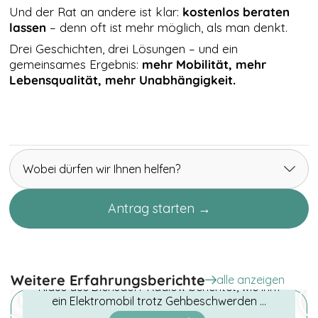
Youtube sind nur
Und der Rat an andere ist klar:
kostenlos beraten
mit Zustimmung
lassen
– denn oft ist mehr möglich, als man denkt.
sichtbar.
Drei Geschichten, drei Lösungen – und ein
gemeinsames Ergebnis:
mehr Mobilität, mehr
Lebensqualität, mehr Unabhängigkeit.
TRACKING &
MARKETING
COOKIES
Tracking-
Cookies sind
in Ihrem
Browser
Wobei dürfen wir Ihnen helfen?
abgelegte
Textdateien,
die Daten über
Antrag starten →
den Benutzer
und seinen
Elektromobil bei Gehbeschwerden –
verwendeten
Browser
Klaus gewinnt mehr
aufzeichnen
Selbstständigkeit
können, z. B.
Weitere Erfahrungsberichte
alle anzeigen
Klaus aus Diensdorf-Radlow berichtet, wie ihm
die Aktionen
auf einer
ein Elektromobil trotz Gehbeschwerden …
Webseite,