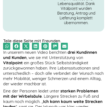
Lebensqualität. Dank
Vitalpoint wurden
Beratung, Antrag und
Lieferung komplett
übernommen.
Teile diese Seite mit Freunden.
In unserem neuen Video berichten
drei Kundinnen
und Kunden
, wie sie mit Unterstützung von
Vitalpoint
ein großes Stück Selbstständigkeit
zurückgewonnen haben. Ihre Lebenssituationen sind
NOTWENDIGE
unterschiedlich – doch alle verbindet der Wunsch nach
COOKIES
mehr Mobilität, weniger Schmerzen und einem Alltag,
Diese Cookies
der wieder machbar ist.
sind nicht
optional. Es
Eine der Personen leidet unter
starken Problemen
werden
mit der Wirbelsäule
. Längere Strecken zu Fuß sind
standardmäßig
kaum noch möglich. „
Ich kann kaum weite Strecken
nur solche
laufen
“, sagt sie. Der Wunsch war klar: wieder