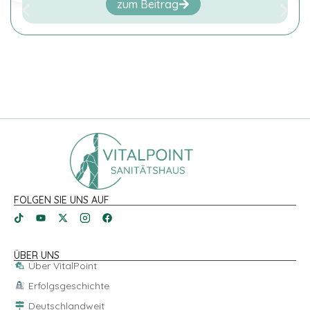
zum Beitrag
Surfaktivitäten,
geografischer
Standort, usw.
Diese helfen
uns gewisse
Optimierungen
der Website
anzupassen
und Werbung
auszuspielen.
Wir
verwenden
TikTok Pixel.
FOLGEN SIE UNS AUF
ÜBER UNS
Über VitalPoint
Erfolgsgeschichte
Deutschlandweit