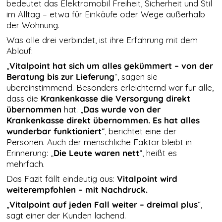
bedeutet das Elektromobil Freiheit, Sicherheit und Stil
der Nutzung
im Alltag – etwa für Einkäufe oder Wege außerhalb
der Website
der Wohnung.
verwenden
wir ein
Was alle drei verbindet, ist ihre Erfahrung mit dem
Analysetool
Ablauf:
zur
Auswertung
„
Vitalpoint hat sich um alles gekümmert – von der
von
Beratung bis zur Lieferung
“, sagen sie
Statistiken.
übereinstimmend. Besonders erleichternd war für alle,
Dieses
Analysetool
dass die
Krankenkasse die Versorgung direkt
ist Google
übernommen
hat. „
Das wurde von der
Analytics.
Krankenkasse direkt übernommen. Es hat alles
wunderbar funktioniert
“, berichtet eine der
Personen. Auch der menschliche Faktor bleibt in
DRITTANBIETER
Erinnerung: „
Die Leute waren nett
“, heißt es
EINBETTUNGEN
mehrfach.
Derzeit
verwenden wir
Das Fazit fällt eindeutig aus:
Vitalpoint wird
nur Google Maps
weiterempfohlen – mit Nachdruck.
und Youtube als
sogenanntes
„
Vitalpoint auf jeden Fall weiter – dreimal plus
“,
Embed. Google
sagt einer der Kunden lachend.
Maps Karten und