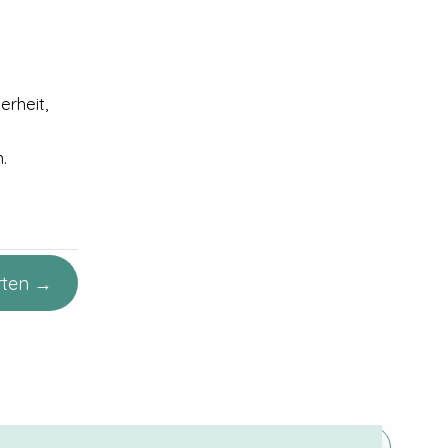
erheit,
.
rten →