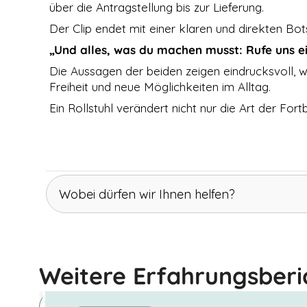
über die Antragstellung bis zur Lieferung.
der Nutzung
der Website
Der Clip endet mit einer klaren und direkten Bot
verwenden
„Und alles, was du machen musst: Rufe uns ei
wir ein
Analysetool
Die Aussagen der beiden zeigen eindrucksvoll, wa
zur
Freiheit und neue Möglichkeiten im Alltag.
Auswertung
von
Ein Rollstuhl verändert nicht nur die Art der F
Statistiken.
Dieses
Analysetool
ist Google
Analytics.
Wobei dürfen wir Ihnen helfen?
DRITTANBIETER
EINBETTUNGEN
Derzeit
Elektrorollstuhl bei Spinalkanalstenose
verwenden wir
Jörg aus Leipzig berichtet, wie ihm ein Elektro
nur Google Maps
Weitere Erfahrungsberi
und Youtube als
sogenanntes
Embed. Google
Maps Karten und