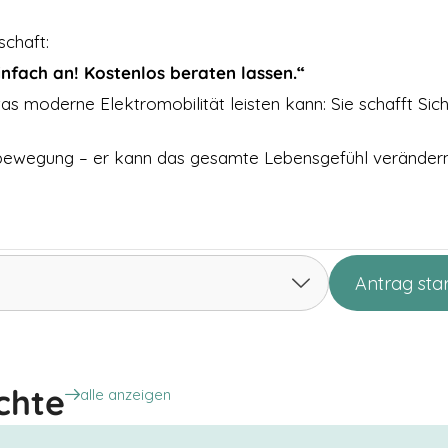
schaft:
nfach an! Kostenlos beraten lassen.“
s moderne Elektromobilität leisten kann: Sie schafft Sich
ortbewegung – er kann das gesamte Lebensgefühl verändern
Antrag sta
 – Jörg aus Leipzig gewinnt Mobilität zurück
rollstuhl trotz Spinalkanalstenose …
chte
alle anzeigen