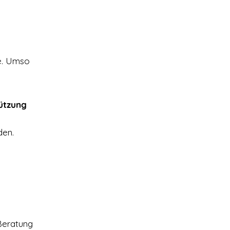
de. Umso
tützung
den.
 Beratung