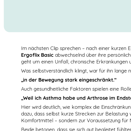
Im nächsten Clip sprechen – nach einer kurzen E
Ergoflix Basic
abwechselnd über ihre persönliche
geht um einen Unfall, chronische Erkrankungen 
Was selbstverständlich klingt, war für ihn lange n
„in der Bewegung stark eingeschränkt.“
Auch gesundheitliche Faktoren spielen eine Rolle.
NOTWENDIGE
COOKIES
„Weil ich Asthma habe und Arthrose im Endstad
Diese Cookies
sind nicht
Hier wird deutlich, wie komplex die Einschränku
optional. Es
dazu, dass selbst kurze Strecken zur Belastung w
werden
Komfortmittel – sondern zur Voraussetzung für M
standardmäßig
nur solche
Beide betonen, dass sie sich gut begleitet fühlte