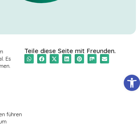
Teile diese Seite mit Freunden.
im
l. Es
hmen.
Werkzeugl
en führen
zum