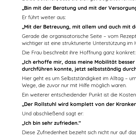
Cookies
gesetzt, die für
„Bin mit der Beratung und mit der Versorgung
den Betrieb der
Er führt weiter aus:
Webseite
zwingend
„Mit der Betreuung, mit allem und auch mit 
erforderlich
sind und somit
Gerade die organisatorische Seite – vom Rezept
dem
wichtiger ist eine strukturierte Unterstützung im 
berechtigten
Interesse
Die Frau beschreibt ihre Hoffnung ganz konkret:
gemäß Art. 6
Abs. 1 S. 1 lit. f)
„Ich erhoffe mir, dass meine Mobilität besser
DSGVO
durchführen konnte, jetzt selbstständig durc
entsprechen.
Hier geht es um Selbstständigkeit im Alltag – 
Wege, die zuvor nur mit Hilfe möglich waren.
STATISTIKEN
Ein weiterer entscheidender Punkt ist die Koste
Damit wir die
Funktionalität
„Der Rollstuhl wird komplett von der Krank
und die
Und abschließend sagt er:
Struktur der
Website
„Ich bin sehr zufrieden.“
verbessern
können,
Diese Zufriedenheit bezieht sich nicht nur auf
basierend auf