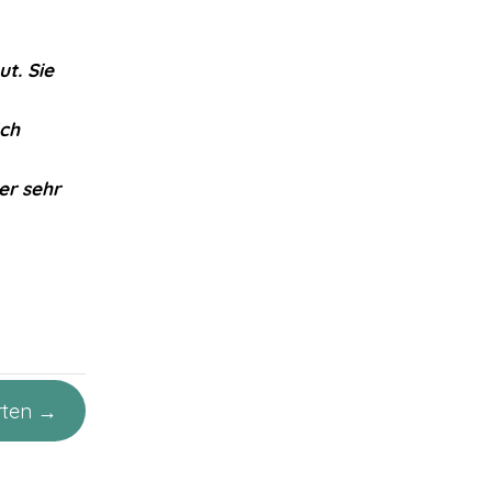
ut. Sie
Ich
er sehr
rten →