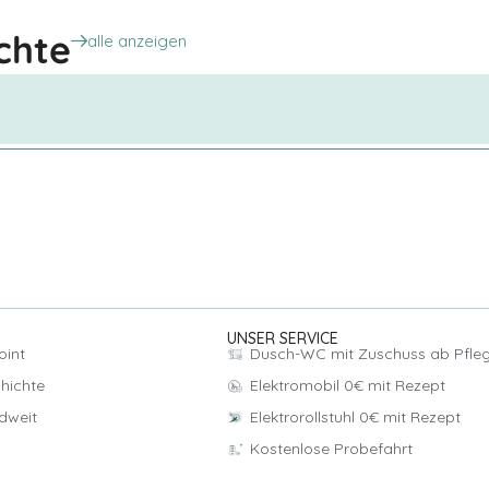
rollstuhl trotz Spinalkanalstenose …
chte
alle anzeigen
UNSER SERVICE
oint
Dusch-WC mit Zuschuss ab Pfle
hichte
Elektromobil 0€ mit Rezept
dweit
Elektrorollstuhl 0€ mit Rezept
Kostenlose Probefahrt