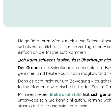
Helga über Ihren Weg zurück in die Selbstständigke
selbstverständlich ist, ist für sie zur tägliche
einfach an die frische Luft kommen.
„Ich kann schlecht laufen, fast überhaupt nich
Der Grund:
eine Spinalkanalstenose, die ihre Be
gehörten, sind heute kaum noch möglich. Und tr
NOTWENDIGE
COOKIES
Denn es geht nicht nur um Bewegung – es geht 
Diese Cookies
kleine Momente wie frische Luft oder Zeit im Ga
sind nicht
optional. Es
Mit ihrem neuen
Elektrorollstuhl
hat sich gena
werden
unterwegs sein. Sie kann einkaufen, Termine w
standardmäßig
ständig auf Hilfe angewiesen zu sein.
nur solche