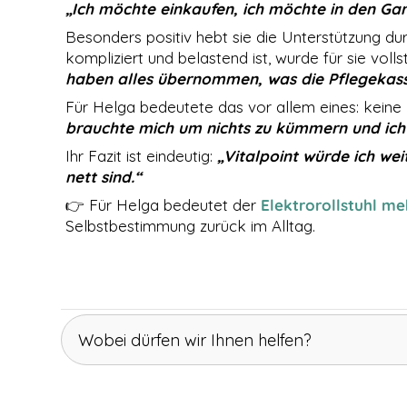
Cookies
„Ich möchte einkaufen, ich möchte in den Gart
gesetzt, die für
den Betrieb der
Besonders positiv hebt sie die Unterstützung dur
Webseite
kompliziert und belastend ist, wurde für sie vo
zwingend
haben alles übernommen, was die Pflegekasse
erforderlich
sind und somit
Für Helga bedeutete das vor allem eines: keine 
dem
brauchte mich um nichts zu kümmern und ich b
berechtigten
Interesse
Ihr Fazit ist eindeutig:
„Vitalpoint würde ich we
gemäß Art. 6
nett sind.“
Abs. 1 S. 1 lit. f)
DSGVO
👉 Für Helga bedeutet der
Elektrorollstuhl me
entsprechen.
Selbstbestimmung zurück im Alltag.
STATISTIKEN
Damit wir die
Funktionalität
und die
Wobei dürfen wir Ihnen helfen?
Struktur der
Website
verbessern
können,
Elektrorollstuhl bei Spinalkanalstenose
basierend auf