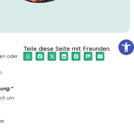
Werkzeugl
Teile diese Seite mit Freunden.
hen oder
n.
ung.“
uch um
ne